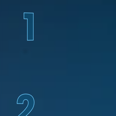
1
Ingresá tu número de 
documento de identidad 
o RUC (sin dígito 
verificador)
2
Luego se detallan los 
valores a aplicarse en tu 