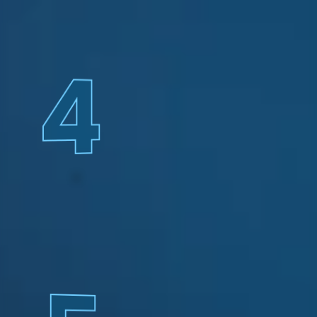
4
Los pagarés estarán 
disponibles para la 
entrega, pasadas las 72 
horas de haberse 
procesado el pago, así 
como las facturas de 
interés moratorio (si 
hubiere) y comisión por 
servicio de cobranzas.