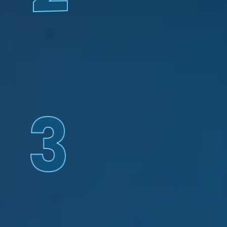
cuenta. Tenés la opción 
de abonar la totalidad de 
tus cuotas vencidas y/o 
adelantar una de ellas.
3
Una vez procesado el 
pago, se generará tu 
comprobante digital que 
deberás guardarlo y 
presentarlo para el 
posterior retiro de tus 
pagarés.