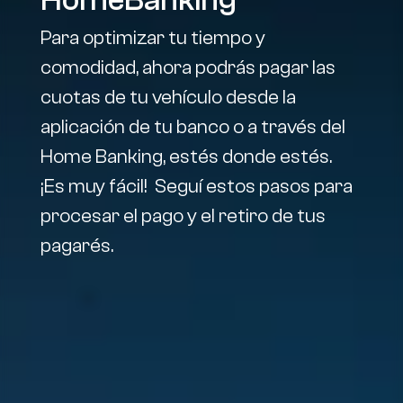
HomeBanking
Para optimizar tu tiempo y 
comodidad, ahora podrás pagar las 
cuotas de tu vehículo desde la 
aplicación de tu banco o a través del 
Home Banking, estés donde estés.
¡Es muy fácil!
Seguí estos pasos para 
Dentro de la plataforma 
procesar el pago y el retiro de tus 
de tu web bancaria o en 
pagarés.
la app de tu banco, en la 
sección de "Pagos de 
servicios",  buscá el 
nombre de → 
Automotor